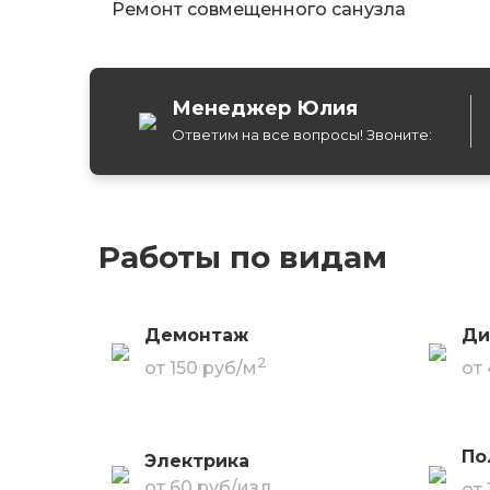
Ремонт совмещенного санузла
Менеджер Юлия
Ответим на все вопросы! Звоните:
Работы по видам
Демонтаж
Ди
2
от 150 руб/м
от
По
Электрика
от 60 руб/изд