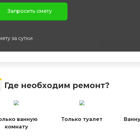
ету за сутки
Где необходим ремонт?
олько ванную
Только туалет
Ванну
комнату