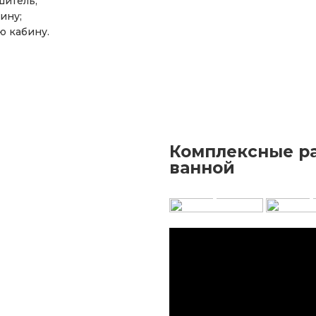
шитель;
ину;
ю кабину.
Комплексные ра
+
ванной