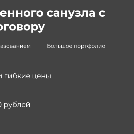
нного санузла с
оговору
разованием
Большое портфолио
и гибкие цены
0 рублей