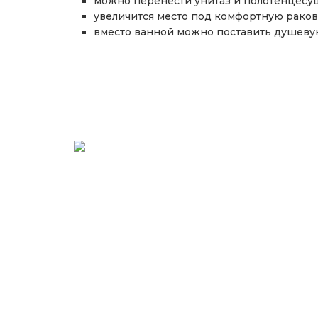
можно перенести унитаз и полотенцесу
увеличится место под комфортную раков
вместо ванной можно поставить душеву