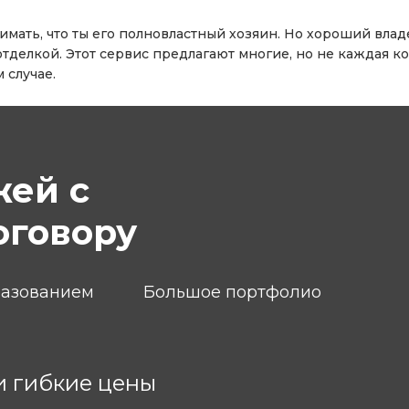
мать, что ты его полновластный хозяин. Но хороший вла
отделкой. Этот сервис предлагают многие, но не каждая к
 случае.
жей с
оговору
разованием
Большое портфолио
и гибкие цены