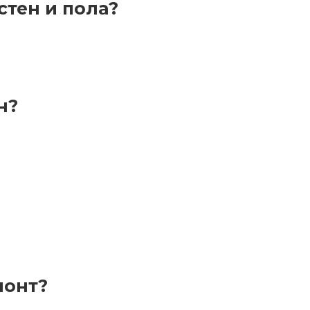
стен и пола?
н?
монт?